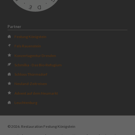
Partner
Festung Königstein
Fels Rauenstein
Konzertagentur Dresden
Schmilka - Das Bio-Refugium
Schloss Thürmsdorf
Neuland-Zeitreisen
Advent auf dem Neumarkt
Leuchtenburg
© 2026. Restauration Festung Königstein