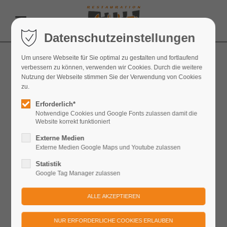
Datenschutzeinstellungen
Um unsere Webseite für Sie optimal zu gestalten und fortlaufend
Koch / Köchin (m/w/d)
verbessern zu können, verwenden wir Cookies. Durch die weitere
Nutzung der Webseite stimmen Sie der Verwendung von Cookies
Die Restauration Festung Königstein GmbH ist eine
zu.
renommierte Ausflugs- und Erlebnisgastronomie auf der
Festung Königstein in der Sächsisch-Böhmischen
Erforderlich*
Schweiz mit jährlich mehr als 500.000 Gästen. Unser
Notwendige Cookies und Google Fonts zulassen damit die
Website korrekt funktioniert
Unternehmen bewirtschaftet neben der
Plateaugastronomie auch das historische
Externe Medien
Erlebnisrestaurant „In den Kasematten“ mit insgesamt
Externe Medien Google Maps und Youtube zulassen
500 Sitzplätzen in einzelnen Gewölben und ca. weiteren
Statistik
500 Außensitzplätzen.
Google Tag Manager zulassen
Zu einem weiteren Outlet unserer Gastronomie zählt
unsere urige Felsgaststätte „Rauenstein“ inmitten der
Sächsisch-Böhmischen Schweiz.
Zur Unterstützung unseres Teams suchen wir ab sofort