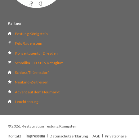
Partner
Festung Königstein
Fels Rauenstein
Konzertagentur Dresden
Schmilka - Das Bio-Refugium
Schloss Thürmsdorf
Neuland-Zeitreisen
Advent auf dem Neumarkt
Leuchtenburg
© 2026. Restauration Festung Königstein
Navigation
Kontakt
Impressum
Datenschutzerklärung
AGB
Privatsphäre